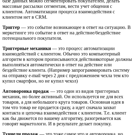
базе данных можно сегментировать покупателей, делать
массовые рассылки сегментам, вести учет общения с
клиентом. Автоматизации процесса взаимодействия с
клиентом нет в CRM.
Триггер
— это событие возникающее в ответ на ситуацию. В
меркетинге это событие в ответ на действие/бездействие
потенциального покупателя.
Триггерные механики
— это процесс автоматизации
взаимодействий с клиентом. Обычно это компьютерный
алгоритм в котором прописываются действиякоторые должны
выполняться автоматически в ответ на действие или
бездействие клиента. (Например запрограммировать систему
на отправку e-mail через 2 дня с предложением чехла тем кто
купил смартфон, но не купил чехол)
Автоворонка продаж
— это один из видов триггерных
механик, но более активный. Он используется не для всех
товаров, а для небольшого круга товаров. Основная идея в
том что товар не продается сразу, а идет сначала захват
контакта и цепочка взаимодействия с клиентом. Т.е. клиент
как бы движется по вашему алгоритму, разогревается как
говорят маркетологи. И в результате делает покупку.
Туннели продаж
— это тоже самое что и автоворонка, но