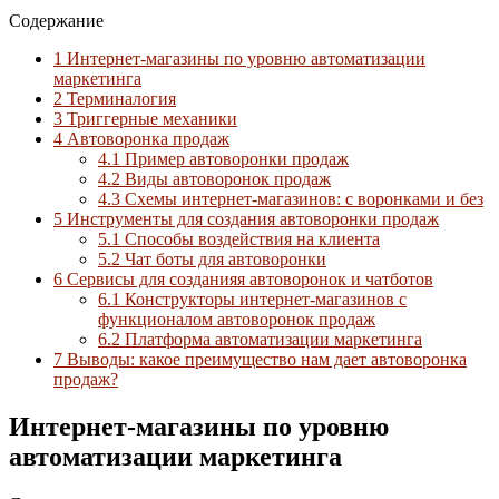
Содержание
1
Интернет-магазины по уровню автоматизации
маркетинга
2
Терминалогия
3
Триггерные механики
4
Автоворонка продаж
4.1
Пример автоворонки продаж
4.2
Виды автоворонок продаж
4.3
Схемы интернет-магазинов: с воронками и без
5
Инструменты для создания автоворонки продаж
5.1
Способы воздействия на клиента
5.2
Чат боты для автоворонки
6
Сервисы для созданияя автоворонок и чатботов
6.1
Конструкторы интернет-магазинов с
функционалом автоворонок продаж
6.2
Платформа автоматизации маркетинга
7
Выводы: какое преимущество нам дает автоворонка
продаж?
Интернет-магазины по уровню
автоматизации маркетинга