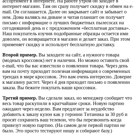
ассортимент в интернете. На работе утром он заходит в
интернет-магазин. Там он сразу получает скидку в обмен на e-
mail. Он соглашается. Далее он закрывает сайт и забывает о
нем. Дома валяясь на диване и читая планшет он получает
письмо с информацие о лучших бюджетных пылесосах на
сегодняшний день и с предложением «бесплатная доставка».
Наш покупатель изучив подобранные образцы остается ими
доволен, он возвращается в магазин и делает заказ. При этом
применяет скидку и использует бесплатную доставку.
Второй пример.
Вы заходите на сайт, а нужного товара
(модных кроссовок) нет в наличии. Но можно оставить свой
e-mail, что бы вас известили о появлении товара. Через день
вам на почту приходит полезная информация о современных
трендах в мире кроссовок. Это вам очень интересно. Доверие
к магазину растет. Через 4 дня приходит письмо о появлении
заказа. Вы бежите покупать ваши кроссовки.
Третий пример.
Вы сделали заказ, но менеджер сообщает что
весь товар раскупили в кратчайшие сроки. Новую партию
ожидают через неделю. Вам предлгают за неудобство
добавить к заказу кулон как у героини Титаника за 30 руб и
просят сохранить ваш телевон, что бы перезвонить когда
привезут новую партию. (На самом деле первой партии не
было. Это просто тестируют нишу и собирают базу.)