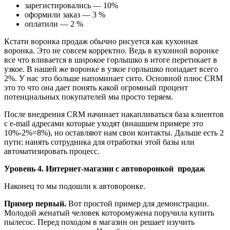
зарегистировались — 10%
оформили заказ — 3 %
оплатили — 2 %
Кстати воронка продаж обычно рисуется как кухонная
воронка. Это не совсем корректно. Ведь в кухонной воронке
все что вливается в широкое горлышко в итоге перетикает в
узкое. В нашей же воронке в узкое горлышко попадает всего
2%. У нас это больше напоминает сито. Основной плюс CRM
это то что она дает понять какой огромный процент
потенциальных покупателей мы просто теряем.
После внедрения CRM начинает накапливаться база клиентов
с e-mail адресами которые уходят (внашшем примере это
10%-2%=8%), но оставляют нам свои контакты. Дальше есть 2
пути: нанять сотрудника для отработки этой базы или
автоматизировать процесс.
Уровень 4. Интернет-магазин с автоворонкой продаж
Наконец то мы подошли к автоворонке.
Пример первый.
Вот простой пример для демонстрации.
Молодой женатый человек которомужена поручила купить
пылесос. Перед походом в магазин он решает изучить