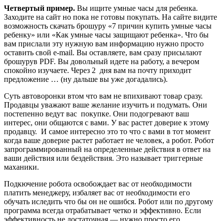
Четвертый пример.
Вы ищите умные часы для ребенка.
Заходите на сайт но пока не готовы покупать. На сайте видите
возможность скачать брошуру «7 причин купить умные часы
ребенку» или «Как умные часы защищают ребенка». Что бы
вам прислали эту нужную вам информацию нужно просто
оставить свой e-mail. Вы оставляете, вам сразу присылают
брошурув PDF. Вы довольный идете на работу, а вечером
спокойно изучаете. Через 2 дня вам на почту приходит
предложение … (ну дальше вы уже догадались).
Суть автоворонки втом что вам не впихивают товар сразу.
Продавцы уважают ваше желание изучить и подумать. Они
постепенно ведут вас покупке. Они подогревают ваш
интерес, они общаются с вами. У вас растет доверие к этому
продавцу. И самое интересно это то что с вами в тот момент
когда ваше доверие растет работает не человек, а робот. Робот
запрограммированный на определенные действия в ответ на
ваши действия или бездействия. Это называет триггерные
маханики.
Подкючение робота освобождает вас от необходимости
платить менеджеру, избаляет вас от необходимости его
обучать иследить что бы он не ошибся. Робот или по другому
программа всегда отрабатывает четко и эффективно. Если
эффективность не достаточная — нужно просто его