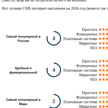
совести, ведь вы не потратили на него ни копейки!
Вот лучшие CMS интернет-магазинов на 2026 год (можете так
Простота
★★
Функционал
★★
Самый популярный в
Платежные системы
★★
России
Маркетинг
★★
SEO
★★
Простота
★★
Функционал
★★
Удобный и
Платежные системы
★★
функциональный
Маркетинг
★★
SEO
★★
Простота
★★
Функционал
☆☆
Самый популярный в
Платежные системы
★★
Мире
Маркетинг
★★